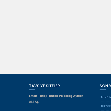
d
ı
e
l
a
ı
ç
r
ı
)
l
ı
r
)
TAVSIYE SITELER
SON Y
Emdr Terapi Bursa
Psikolog Ayhan
EMDR K
ALTAŞ.
Fizikse