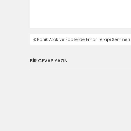
r
a
i
p
n
a
d
y
e
l
p
a
a
ş
y
m
l
a
a
k
YAZI
ş
i
Panik Atak ve Fobilerde Emdr Terapi Semineri
m
ç
DOLAŞIMI
a
i
k
n
i
t
ç
ı
i
k
BIR CEVAP YAZIN
n
l
t
a
ı
y
k
ı
l
n
a
(
y
Y
ı
e
n
n
(
i
Y
p
e
e
n
n
i
c
p
e
e
r
n
e
c
d
e
e
r
a
e
ç