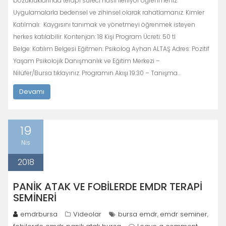
bozukluklarında terapi süreci nasıl ilerliyor öğrenmeniz.
Uygulamalarla bedensel ve zihinsel olarak rahatlamanız. Kimler
Katılmalı: Kaygısını tanımak ve yönetmeyi öğrenmek isteyen
herkes katılabilir. Kontenjan: 18 Kişi Program Ücreti: 50 tl
Belge: Katılım Belgesi Eğitmen: Psikolog Ayhan ALTAŞ Adres: Pozitif
Yaşam Psikolojik Danışmanlık ve Eğitim Merkezi –
Nilüfer/Bursa tıklayınız. Programın Akışı 19:30 – Tanışma…
Devamı
19
Nis
2018
PANIK ATAK VE FOBILERDE EMDR TERAPI
SEMINERI
emdrbursa
Videolar
bursa emdr
emdr seminer
,
,