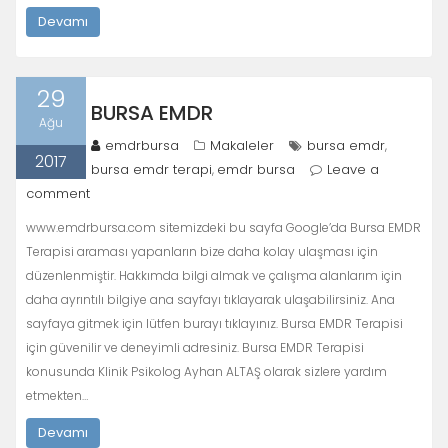
Devamı
29
BURSA EMDR
Ağu
emdrbursa
Makaleler
bursa emdr
,
2017
bursa emdr terapi
emdr bursa
Leave a
,
comment
www.emdrbursa.com sitemizdeki bu sayfa Google’da Bursa EMDR
Terapisi araması yapanların bize daha kolay ulaşması için
düzenlenmiştir. Hakkımda bilgi almak ve çalışma alanlarım için
daha ayrıntılı bilgiye ana sayfayı tıklayarak ulaşabilirsiniz. Ana
sayfaya gitmek için lütfen burayı tıklayınız. Bursa EMDR Terapisi
için güvenilir ve deneyimli adresiniz. Bursa EMDR Terapisi
konusunda Klinik Psikolog Ayhan ALTAŞ olarak sizlere yardım
etmekten…
Devamı