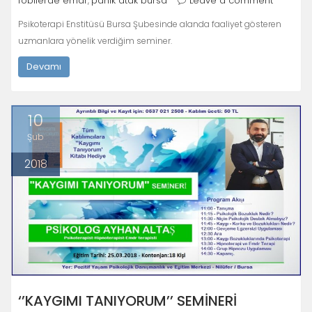
fobilerde emdr
panik atak bursa
Leave a comment
,
Psikoterapi Enstitüsü Bursa Şubesinde alanda faaliyet gösteren
uzmanlara yönelik verdiğim seminer.
Devamı
10
Şub
2018
‘’KAYGIMI TANIYORUM’’ SEMİNERİ