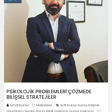
PSIKOLOJIK PROBLEMLERI ÇÖZMEDE
BILIŞSEL STRATEJILER
emdrbursa
Makaleler
bdt bursa
bursa bilişsel
,
davranışçı terapi
bursa klinik psikolog
bursa psikolog
,
,