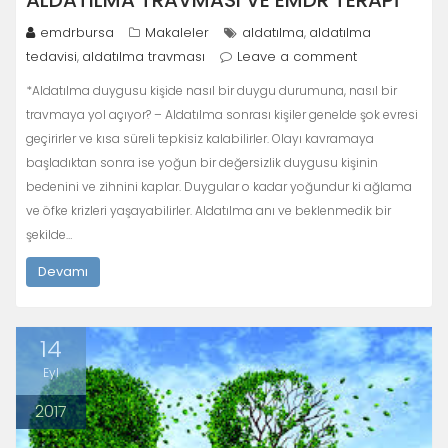
emdrbursa
Makaleler
aldatılma
aldatılma
,
tedavisi
aldatılma travması
Leave a comment
,
*Aldatılma duygusu kişide nasıl bir duygu durumuna, nasıl bir
travmaya yol açıyor? – Aldatılma sonrası kişiler genelde şok evresi
geçirirler ve kısa süreli tepkisiz kalabilirler. Olayı kavramaya
başladıktan sonra ise yoğun bir değersizlik duygusu kişinin
bedenini ve zihnini kaplar. Duygular o kadar yoğundur ki ağlama
ve öfke krizleri yaşayabilirler. Aldatılma anı ve beklenmedik bir
şekilde…
Devamı
14
Eyl
2017