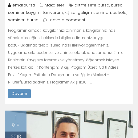
emdrbursa
Makaleler
aktiffelsefe bursa
bursa
,
seminer
kaygımı tanıyorum
kişisel gelişim semineri
psikoloji
,
,
,
semineri bursa
Leave a comment
Programın amacı: Kaygılarınızı tanımanız, kaygılarınızı nasıl
yönetebileceğiniz hakkında bilgiler edinmeniz, kaygı
bozukluklarında terapi süreci nasıl ilerliyor öğrenmeniz.
Uygulamalarla bedensel ve zihinsel olarak rahatlamanız. Kimler
Katılmalı: Kaygısını tanımak ve yönetmeyi öğrenmek isteyen
herkes katılabilir. Kontenjan: 18 Kişi Program Ücreti: 50 tl Adres:
Pozitif Yaşam Psikolojik Danışmanlık ve Eğitim Merkezi –
Nilüfer/Bursa tıklayınız. Programın Akışı 11:00 –…
Devamı
1
Şub
2018