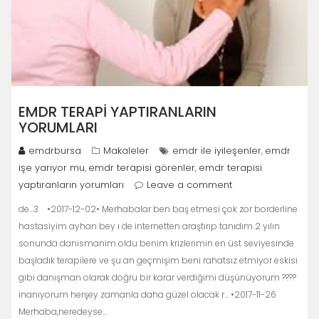
EMDR TERAPI YAPTIRANLARIN
YORUMLARI
emdrbursa
Makaleler
emdr ile iyileşenler
emdr
,
işe yarıyor mu
emdr terapisi görenler
emdr terapisi
,
,
yaptıranların yorumları
Leave a comment
de…3 •2017-12-02• Merhabalar ben baş etmesi çok zor borderline
hastasiyim ayhan bey ı de internetten araştırıp tanıdım 2 yılın
sonunda danismanim oldu benim krizlerimin en üst seviyesinde
başladık terapilere ve şu an geçmişim beni rahatsız etmiyor eskisi
gibi danışman olarak doğru bir karar verdiğimi düşünüyorum ????
inanıyorum herşey zamanla daha güzel olacak r… •2017-11-26
Merhaba,neredeyse…